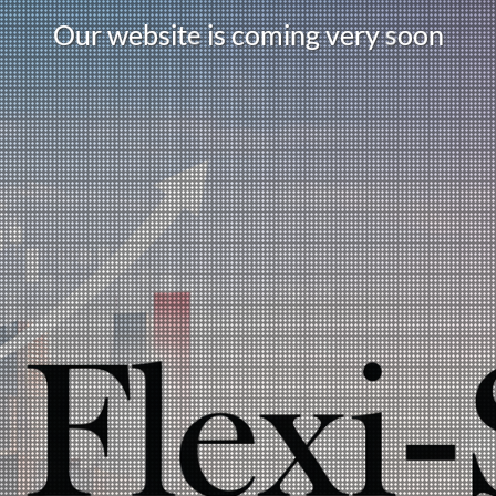
s
O
u
r
w
e
b
s
i
t
i
s
c
o
m
i
g
v
e
r
y
o
o
n
e
n